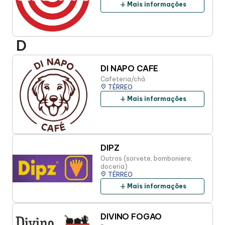
add
Mais informações
D
DI NAPO CAFE
Cafeteria/chá
place
TÉRREO
add
Mais informações
DIPZ
Outros (sorvete, bomboniere,
doceria)
place
TÉRREO
add
Mais informações
DIVINO FOGAO