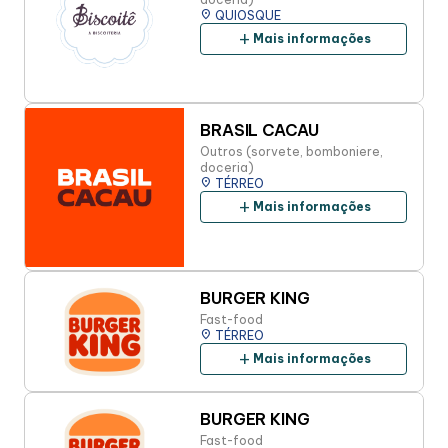
place
QUIOSQUE
add
Mais informações
BRASIL CACAU
Outros (sorvete, bomboniere,
doceria)
place
TÉRREO
add
Mais informações
BURGER KING
Fast-food
place
TÉRREO
add
Mais informações
BURGER KING
Fast-food