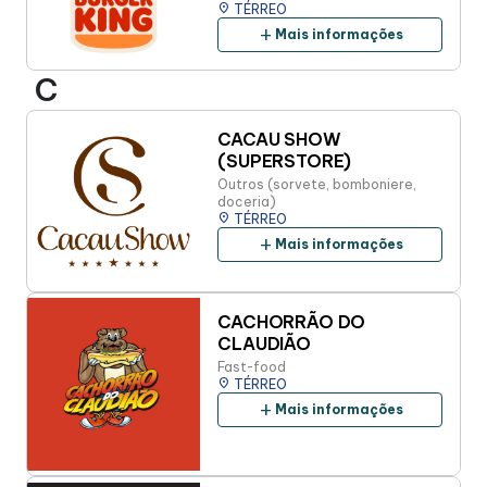
place
TÉRREO
add
Mais informações
C
CACAU SHOW
(SUPERSTORE)
Outros (sorvete, bomboniere,
doceria)
place
TÉRREO
add
Mais informações
CACHORRÃO DO
CLAUDIÃO
Fast-food
place
TÉRREO
add
Mais informações