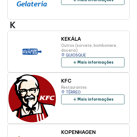
add
K
KEKÁLA
Outros (sorvete, bomboniere,
doceria)
place
QUIOSQUE
add
Mais informações
KFC
Restaurantes
place
TÉRREO
add
Mais informações
KOPENHAGEN