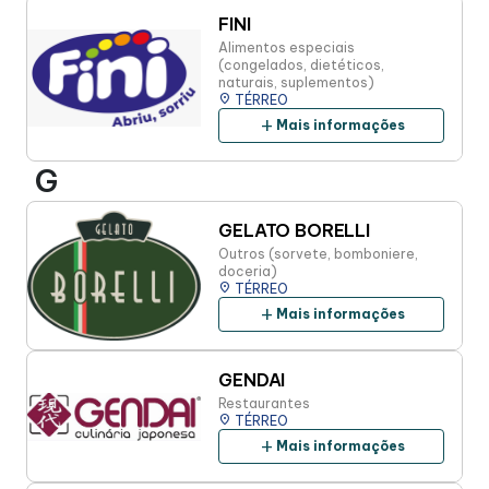
FINI
Alimentos especiais
(congelados, dietéticos,
naturais, suplementos)
place
TÉRREO
add
Mais informações
G
GELATO BORELLI
Outros (sorvete, bomboniere,
doceria)
place
TÉRREO
add
Mais informações
GENDAI
Restaurantes
place
TÉRREO
add
Mais informações