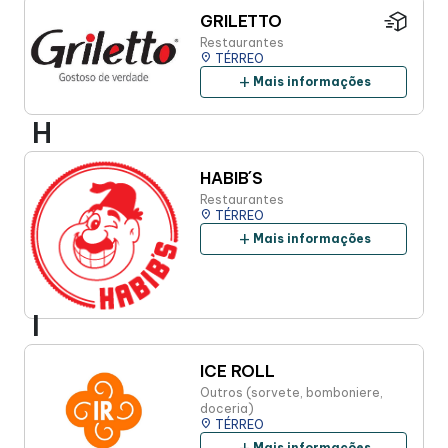
GRILETTO
Restaurantes
place
TÉRREO
add
Mais informações
H
HABIB´S
Restaurantes
place
TÉRREO
add
Mais informações
I
ICE ROLL
Outros (sorvete, bomboniere,
doceria)
place
TÉRREO
Mais informações