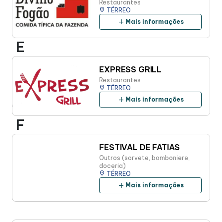
Restaurantes
place
TÉRREO
add
Mais informações
E
EXPRESS GRILL
Restaurantes
place
TÉRREO
add
Mais informações
F
FESTIVAL DE FATIAS
Outros (sorvete, bomboniere,
doceria)
place
TÉRREO
add
Mais informações