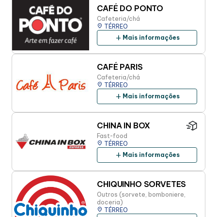
CAFÉ DO PONTO
Cafeteria/chá
place
TÉRREO
add
Mais informações
CAFÉ PARIS
Cafeteria/chá
place
TÉRREO
add
Mais informações
CHINA IN BOX
Fast-food
place
TÉRREO
add
Mais informações
CHIQUINHO SORVETES
Outros (sorvete, bomboniere,
doceria)
place
TÉRREO