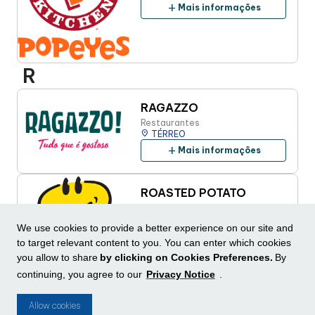
add
Mais informações
R
RAGAZZO
Restaurantes
place
TÉRREO
add
Mais informações
ROASTED POTATO
Fast-food
place
TÉRREO
We use cookies to provide a better experience on our site and
add
Mais informações
to target relevant content to you. You can enter which cookies
you allow to share
by clicking on Cookies Preferences.
By
continuing, you agree to our
Privacy Notice
.
S
Allow cookies