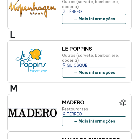
Outros (sorvete, bomboniere,
doceria)
place
TÉRREO
add
Mais informações
L
LE POPPINS
Outros (sorvete, bomboniere,
doceria)
place
QUIOSQUE
add
Mais informações
M
MADERO
Restaurantes
place
TÉRREO
add
Mais informações