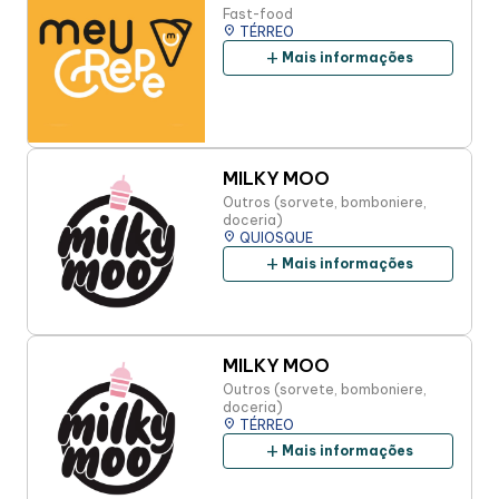
Fast-food
place
TÉRREO
add
Mais informações
MILKY MOO
Outros (sorvete, bomboniere,
doceria)
place
QUIOSQUE
add
Mais informações
MILKY MOO
Outros (sorvete, bomboniere,
doceria)
place
TÉRREO
add
Mais informações