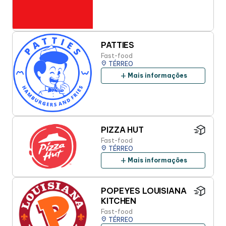
PATTIES
Fast-food
place
TÉRREO
add
Mais informações
PIZZA HUT
Fast-food
place
TÉRREO
add
Mais informações
POPEYES LOUISIANA
KITCHEN
Fast-food
place
TÉRREO