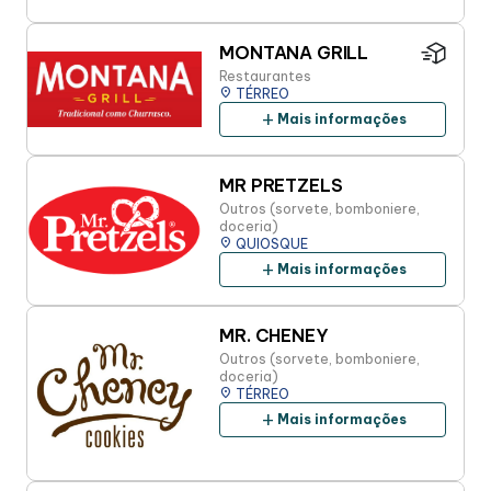
MONTANA GRILL
Restaurantes
place
TÉRREO
add
Mais informações
MR PRETZELS
Outros (sorvete, bomboniere,
doceria)
place
QUIOSQUE
add
Mais informações
MR. CHENEY
Outros (sorvete, bomboniere,
doceria)
place
TÉRREO
add
Mais informações