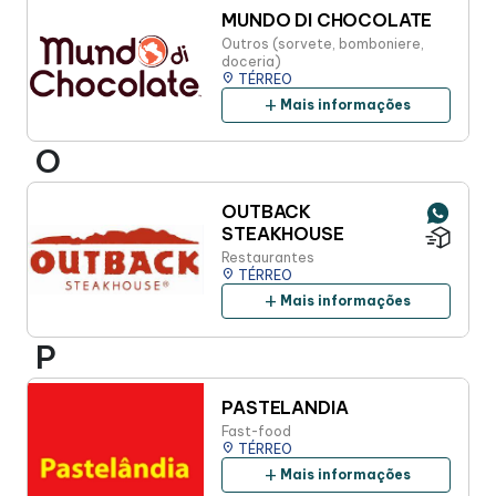
MUNDO DI CHOCOLATE
Outros (sorvete, bomboniere,
doceria)
place
TÉRREO
add
Mais informações
O
OUTBACK
STEAKHOUSE
Restaurantes
place
TÉRREO
add
Mais informações
P
PASTELANDIA
Fast-food
place
TÉRREO
add
Mais informações