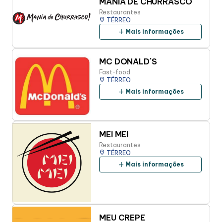
MANIA DE CHURRASCO
Restaurantes
place
TÉRREO
add
Mais informações
MC DONALD´S
Fast-food
place
TÉRREO
add
Mais informações
MEI MEI
Restaurantes
place
TÉRREO
add
Mais informações
MEU CREPE