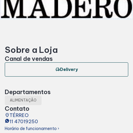
Horários
Entretenimento
Sobre a Loja
Cinema
Canal de vendas
Eventos
delivery_truck_speed
Delivery
Fique por Dentro
Departamentos
ALIMENTAÇÃO
Lojas e Restaurantes
Contato
place
TÉRREO
11 47019250
Lojas
Horário de funcionamento
chevron_right