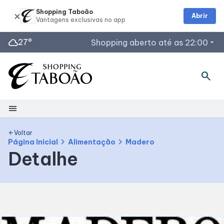
Shopping Taboão
Abrir
cloud
27°
Shopping aberto até as 22:00
arrow_drop_down
Horários de Funcionamento
search
Lojas
Restaurantes
menu
Acessar todos os horários
Shopping
Voltar
arrow_back
chevron_right
chevron_right
Página Inicial
Alimentação
Madero
Detalhe
Mapa interno
Facilidades
Como Chegar