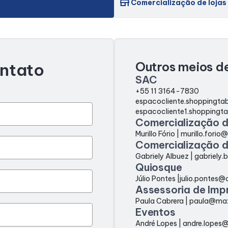
store
Comercialização de lojas
Outros meios de
ontato
SAC
+55 11 3164-7830
espacocliente.shoppingta
espacocliente1.shoppingt
Comercialização d
Murillo Fório | murillo.fori
Comercialização d
Gabriely Albuez | gabriely
Quiosque
Júlio Pontes |julio.pontes
Assessoria de Imp
Paula Cabrera | paula@ma
Eventos
André Lopes | andre.lopes@