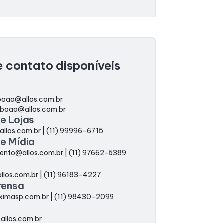
 contato disponíveis
boao@allos.com.br
aboao@allos.com.br
e Lojas
o@allos.com.br | (11) 99996-6715
e Mídia
.bento@allos.com.br | (11) 97662-5389
@allos.com.br | (11) 96183-4227
rensa
ximasp.com.br | (11) 98430-2099
allos.com.br