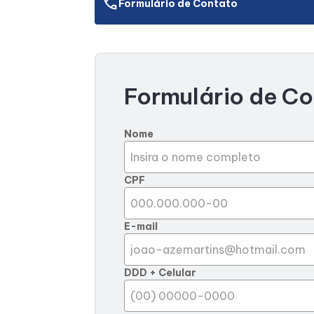
call
Formulário de Contato
Formulário de C
Nome
CPF
E-mail
DDD + Celular