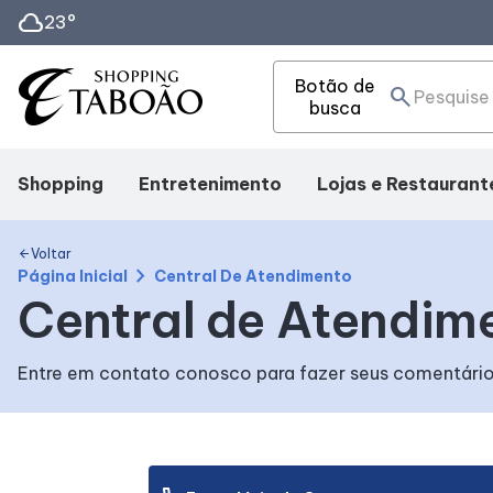
cloud
23°
Botão de
search
busca
Shopping
Entretenimento
Lojas e Restaurant
Mapa interno
Cinema
Lojas
Voltar
arrow_back
chevron_right
Página Inicial
Central De Atendimento
Central de Atendim
Facilidades
Eventos
Alimentação
Entre em contato conosco para fazer seus comentários
Como Chegar
Fique por Dentro
Delivery
Horários