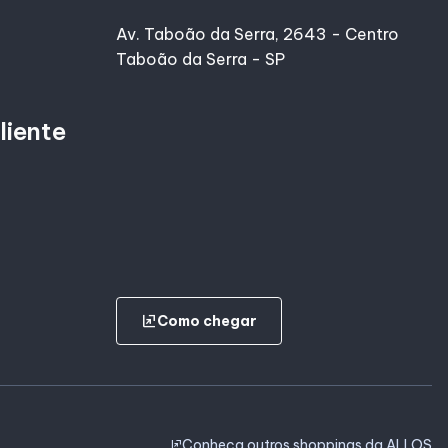
Av. Taboão da Serra, 2643 - Centro
Taboão da Serra - SP
liente
ungroup
Como chegar
Conheça outros shoppings da ALLOS
ungroup