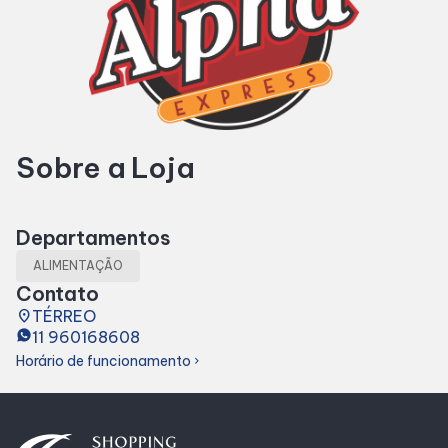
Horários
Entretenimento
Sobre a Loja
Cinema
Eventos
Departamentos
ALIMENTAÇÃO
Fique por Dentro
Contato
place
TÉRREO
11 960168608
Lojas e Restaurantes
Horário de funcionamento
chevron_right
Lojas