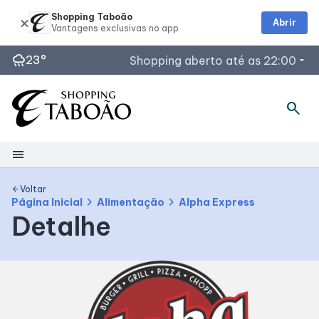
Shopping Taboão
Abrir
rainy
23°
Shopping aberto até as 22:00
arrow_drop_down
Horários de Funcionamento
search
Lojas
Restaurantes
menu
Acessar todos os horários
Shopping
Voltar
arrow_back
chevron_right
chevron_right
Página Inicial
Alimentação
Alpha Express
Detalhe
Mapa interno
Facilidades
Como Chegar