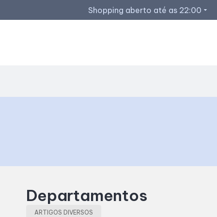
Shopping aberto até as 22:00
arrow_drop_down
Horários de Funcionamento
Lojas
Restaurantes
Acessar todos os horários
Departamentos
ARTIGOS DIVERSOS