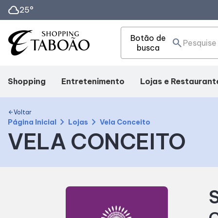
cloud
25°
Botão de
search
busca
Shopping
Entretenimento
Lojas e Restaurant
Mapa interno
Cinema
Lojas
Voltar
arrow_back
chevron_right
chevron_right
Página Inicial
Lojas
Vela Conceito
VELA CONCEITO
Facilidades
Eventos
Alimentação
Como Chegar
Fique por Dentro
Delivery
S
Horários
C