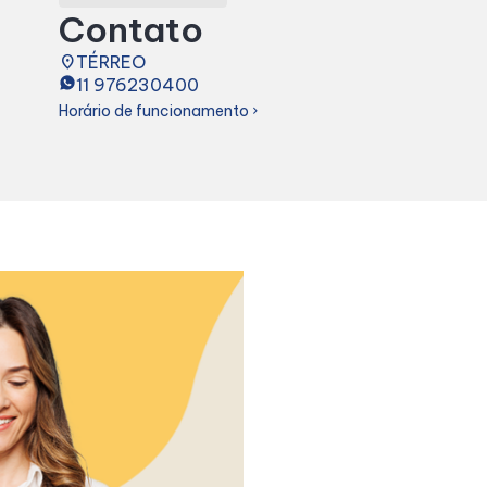
Contato
place
TÉRREO
11 976230400
Horário de funcionamento
chevron_right