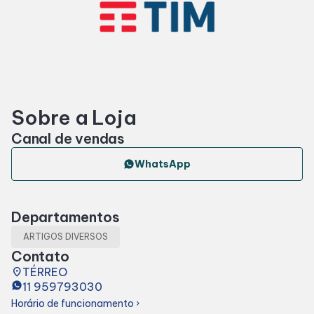
Horários
Entretenimento
Sobre a Loja
Cinema
Canal de vendas
Eventos
WhatsApp
Fique por Dentro
Departamentos
ARTIGOS DIVERSOS
Lojas e Restaurantes
Contato
place
TÉRREO
11 959793030
Lojas
Horário de funcionamento
chevron_right