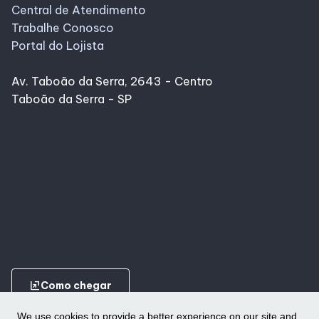
Central de Atendimento
Trabalhe Conosco
Portal do Lojista
Av. Taboão da Serra, 2643 - Centro
Taboão da Serra - SP
ungroup
Como chegar
We use cookies to provide a better experience on our site and