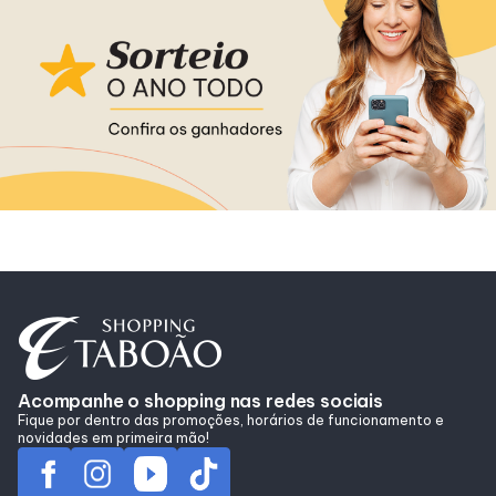
Horários
Entretenimento
Cinema
Eventos
Fique por Dentro
Lojas e Restaurantes
Acompanhe o shopping nas redes sociais
Fique por dentro das promoções, horários de funcionamento e
novidades em primeira mão!
Lojas