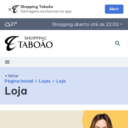
Shopping Taboão
Abrir
cloud
21°
Shopping aberto até as 22:00
arrow_drop_down
Horários de Funcionamento
search
Lojas
Restaurantes
menu
Acessar todos os horários
Shopping
Voltar
arrow_back
chevron_right
chevron_right
Página Inicial
Lojas
Loja
Loja
Mapa interno
Facilidades
Como Chegar