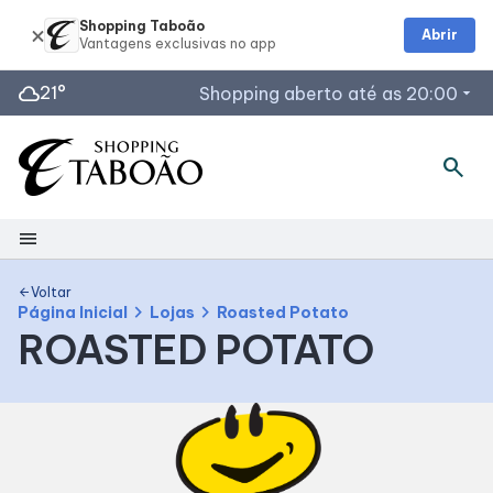
Shopping Taboão
Abrir
cloud
21°
Shopping aberto até as 20:00
arrow_drop_down
Horários de Funcionamento
search
Lojas
Restaurantes
menu
Acessar todos os horários
Shopping
Voltar
arrow_back
chevron_right
chevron_right
Página Inicial
Lojas
Roasted Potato
ROASTED POTATO
Mapa interno
Facilidades
Como Chegar