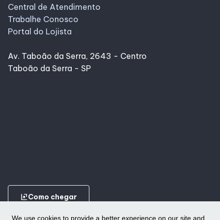
Central de Atendimento
Trabalhe Conosco
Portal do Lojista
Av. Taboão da Serra, 2643 - Centro
Taboão da Serra - SP
ungroup
Como chegar
We use cookies to provide a better experience on our site and