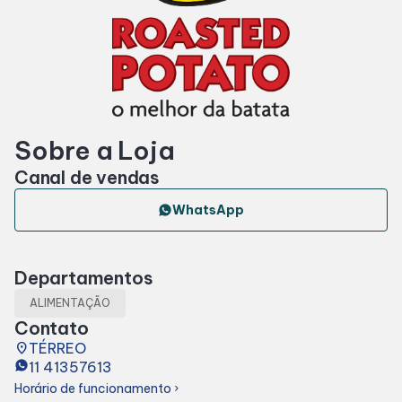
Horários
Entretenimento
Sobre a Loja
Cinema
Canal de vendas
Eventos
WhatsApp
Fique por Dentro
Departamentos
ALIMENTAÇÃO
Lojas e Restaurantes
Contato
place
TÉRREO
11 41357613
Lojas
Horário de funcionamento
chevron_right