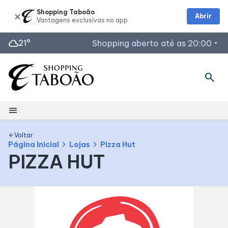
Shopping Taboão
Abrir
cloud
21°
Shopping aberto até as 20:00
arrow_drop_down
Horários de Funcionamento
search
Lojas
Restaurantes
menu
Acessar todos os horários
Shopping
Voltar
arrow_back
chevron_right
chevron_right
Página Inicial
Lojas
Pizza Hut
PIZZA HUT
Mapa interno
Facilidades
Como Chegar