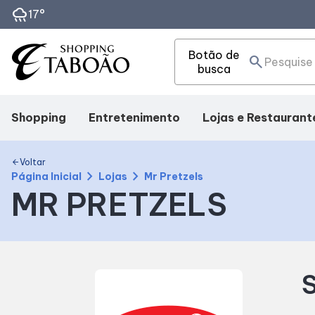
rainy
17°
Botão de
search
busca
Shopping
Entretenimento
Lojas e Restaurant
Mapa interno
Cinema
Lojas
Voltar
arrow_back
chevron_right
chevron_right
Página Inicial
Lojas
Mr Pretzels
MR PRETZELS
Facilidades
Eventos
Alimentação
Como Chegar
Fique por Dentro
Delivery
S
Horários