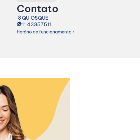
Contato
place
QUIOSQUE
11 43857511
Horário de funcionamento
chevron_right