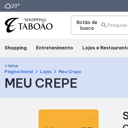
cloud
23°
Botão de
search
busca
Shopping
Entretenimento
Lojas e Restaurant
Mapa interno
Cinema
Lojas
Voltar
arrow_back
chevron_right
chevron_right
Página Inicial
Lojas
Meu Crepe
MEU CREPE
Facilidades
Eventos
Alimentação
Como Chegar
Fique por Dentro
Delivery
S
Horários
C