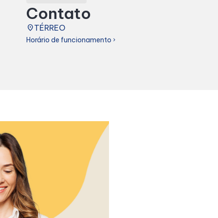
Contato
place
TÉRREO
Horário de funcionamento
chevron_right