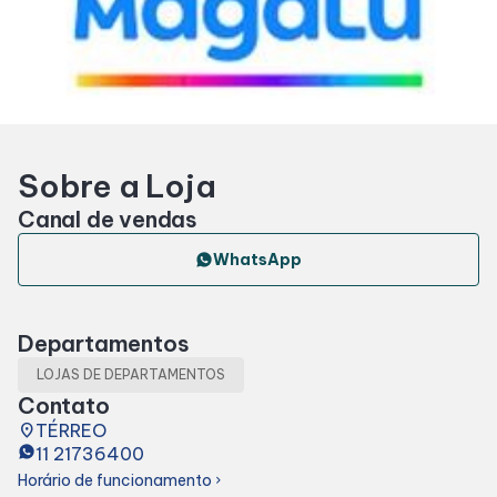
Horários
Entretenimento
Sobre a Loja
Cinema
Canal de vendas
Eventos
WhatsApp
Fique por Dentro
Departamentos
LOJAS DE DEPARTAMENTOS
Lojas e Restaurantes
Contato
place
TÉRREO
11 21736400
Lojas
Horário de funcionamento
chevron_right