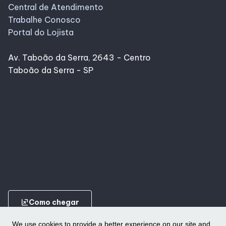
Central de Atendimento
Trabalhe Conosco
Portal do Lojista
Av. Taboão da Serra, 2643 - Centro
Taboão da Serra - SP
ungroup
Como chegar
We use cookies to provide a better experience on our site and