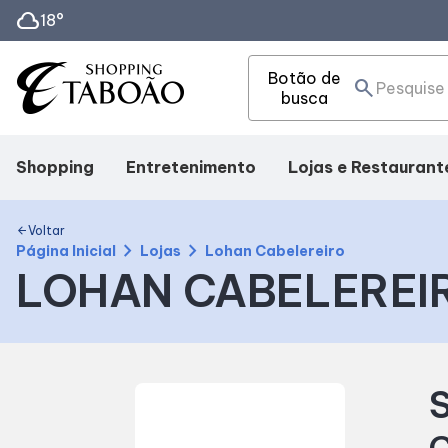
cloud
18°
Botão de
search
busca
Shopping
Entretenimento
Lojas e Restaurant
Mapa interno
Cinema
Lojas
Voltar
arrow_back
chevron_right
chevron_right
Página Inicial
Lojas
Lohan Cabelereiro
LOHAN CABELEREI
Facilidades
Eventos
Alimentação
Como Chegar
Fique por Dentro
Delivery
S
Horários
C