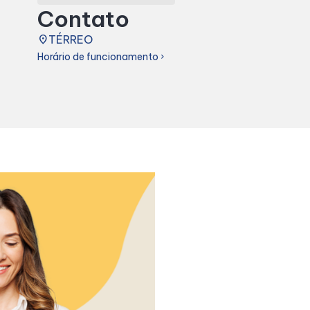
Contato
place
TÉRREO
Horário de funcionamento
chevron_right