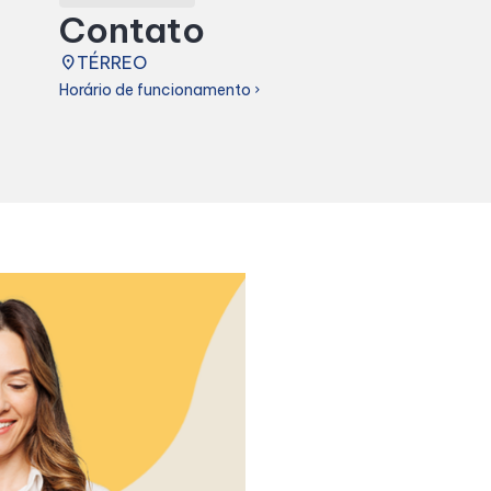
Contato
place
TÉRREO
Horário de funcionamento
chevron_right