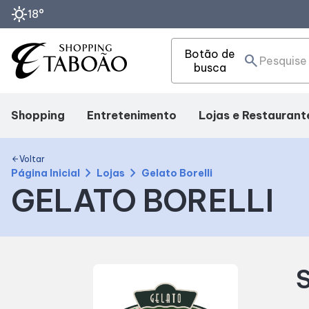
sunny
18°
Botão de
search
busca
Shopping
Entretenimento
Lojas e Restaurant
Mapa interno
Cinema
Lojas
Voltar
arrow_back
chevron_right
chevron_right
Página Inicial
Lojas
Gelato Borelli
GELATO BORELLI
Facilidades
Eventos
Alimentação
Como Chegar
Fique por Dentro
Delivery
S
Horários