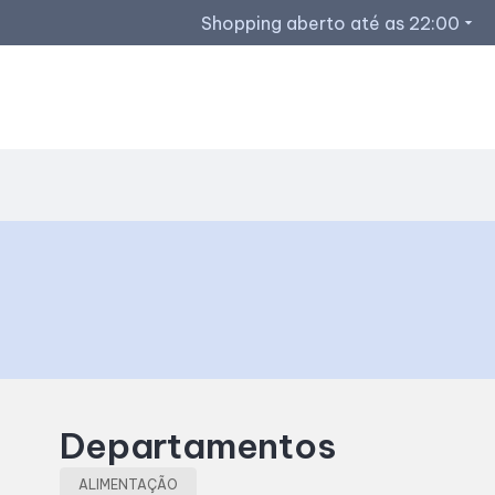
Shopping aberto até as 22:00
arrow_drop_down
Horários de Funcionamento
Lojas
Restaurantes
Acessar todos os horários
Departamentos
ALIMENTAÇÃO