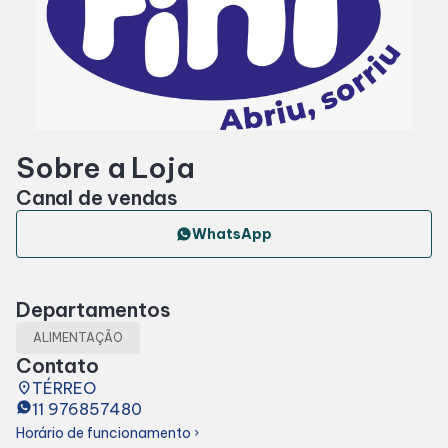
Horários
Entretenimento
Sobre a Loja
Cinema
Canal de vendas
Eventos
WhatsApp
Fique por Dentro
Departamentos
ALIMENTAÇÃO
Lojas e Restaurantes
Contato
place
TÉRREO
11 976857480
Lojas
Horário de funcionamento
chevron_right