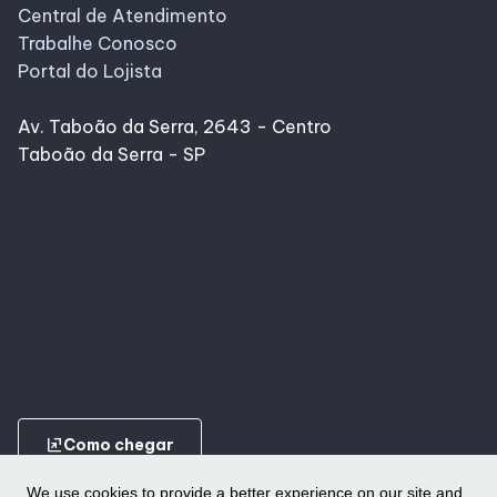
Central de Atendimento
Trabalhe Conosco
Portal do Lojista
Av. Taboão da Serra, 2643 - Centro
Taboão da Serra - SP
ungroup
Como chegar
We use cookies to provide a better experience on our site and