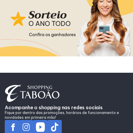
Horários
Entretenimento
Cinema
Eventos
Fique por Dentro
Lojas e Restaurantes
Acompanhe o shopping nas redes sociais
Fique por dentro das promoções, horários de funcionamento e
novidades em primeira mão!
Lojas