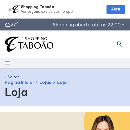
Shopping Taboão
Abrir
cloud
27°
Shopping aberto até as 22:00
arrow_drop_down
Horários de Funcionamento
search
Lojas
Restaurantes
menu
Acessar todos os horários
Shopping
Voltar
arrow_back
chevron_right
chevron_right
Página Inicial
Lojas
Loja
Loja
Mapa interno
Facilidades
Como Chegar