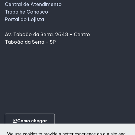
Central de Atendimento
Trabalhe Conosco
Portal do Lojista
Av. Taboão da Serra, 2643 - Centro
Taboão da Serra - SP
ungroup
Como chegar
We use cookies to provide a better experience on our site and