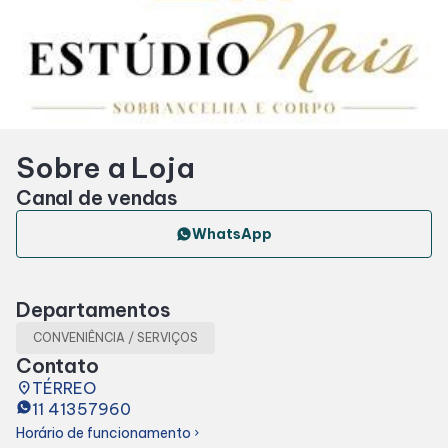
Horários
Entretenimento
Sobre a Loja
Cinema
Canal de vendas
Eventos
WhatsApp
Fique por Dentro
Departamentos
CONVENIÊNCIA / SERVIÇOS
Lojas e Restaurantes
Contato
place
TÉRREO
11 41357960
Lojas
Horário de funcionamento
chevron_right