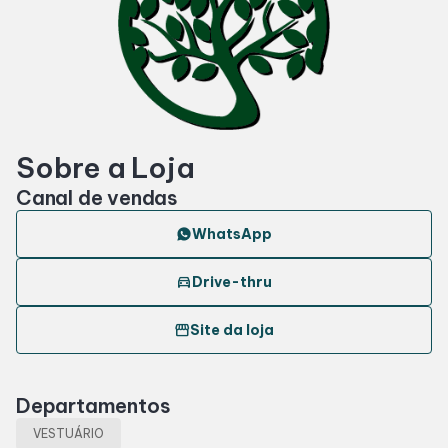
Horários
Entretenimento
Sobre a Loja
Cinema
Canal de vendas
Eventos
WhatsApp
directions_car
Drive-thru
Fique por Dentro
storefront
Site da loja
Lojas e Restaurantes
Departamentos
Lojas
VESTUÁRIO