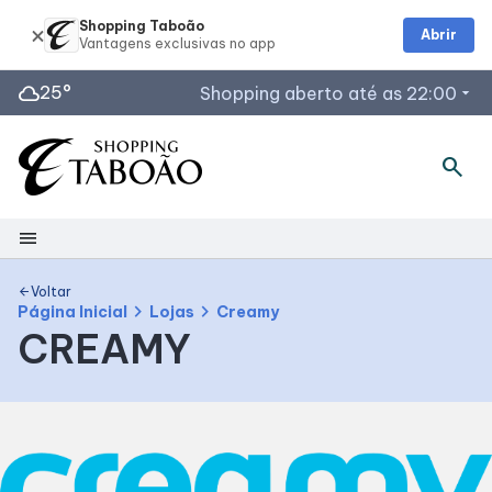
Shopping Taboão
Abrir
cloud
25°
Shopping aberto até as 22:00
arrow_drop_down
Horários de Funcionamento
search
Lojas
Restaurantes
menu
Acessar todos os horários
Shopping
Voltar
arrow_back
chevron_right
chevron_right
Página Inicial
Lojas
Creamy
CREAMY
Mapa interno
Facilidades
Como Chegar