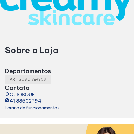
Horários
Entretenimento
Sobre a Loja
Cinema
Eventos
Departamentos
ARTIGOS DIVERSOS
Fique por Dentro
Contato
place
QUIOSQUE
41 88502794
Lojas e Restaurantes
Horário de funcionamento
chevron_right
Lojas