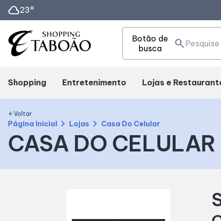
cloud
23°
Botão de
search
busca
Shopping
Entretenimento
Lojas e Restaurant
Mapa interno
Cinema
Lojas
Voltar
arrow_back
chevron_right
chevron_right
Página Inicial
Lojas
Casa Do Celular
CASA DO CELULAR
Facilidades
Eventos
Alimentação
Como Chegar
Fique por Dentro
Delivery
S
Horários
C