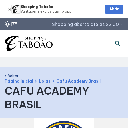
Shopping Taboão
Abrir
sunny
17°
Shopping aberto até as 22:00
arrow_drop_down
Horários de Funcionamento
search
Lojas
Restaurantes
menu
Acessar todos os horários
Shopping
Voltar
arrow_back
chevron_right
chevron_right
Página Inicial
Lojas
Cafu Academy Brasil
CAFU ACADEMY
Mapa interno
BRASIL
Facilidades
Como Chegar