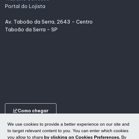
Portal do Lojista
Av. Taboão da Serra, 2643 - Centro
Taboão da Serra - SP
ungroup
Como chegar
We use cookies to provide a better experience on our site and
to target relevant content to you. You can enter which cookies
you allow to share
by clicking on Cookies Preferences.
By