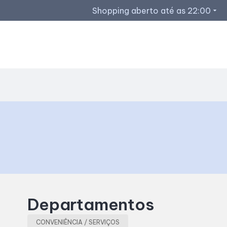
Shopping aberto até as 22:00
arrow_drop_down
Horários de Funcionamento
Lojas
Restaurantes
Acessar todos os horários
Departamentos
CONVENIÊNCIA / SERVIÇOS