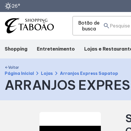
sunny
26°
Botão de
search
busca
Shopping
Entretenimento
Lojas e Restaurant
Mapa interno
Cinema
Lojas
Voltar
arrow_back
chevron_right
chevron_right
Página Inicial
Lojas
Arranjos Express Sapatop
ARRANJOS EXPRES
Facilidades
Eventos
Alimentação
Como Chegar
Fique por Dentro
Delivery
S
Horários
C