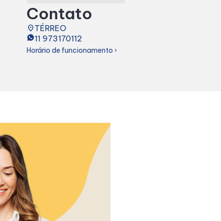
Contato
place
TÉRREO
11 973170112
Horário de funcionamento
chevron_right