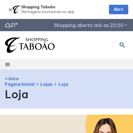
Shopping Taboão
Abrir
cloud
21°
Shopping aberto até as 22:00
arrow_drop_down
Horários de Funcionamento
search
Lojas
Restaurantes
menu
Acessar todos os horários
Shopping
Voltar
arrow_back
chevron_right
chevron_right
Página Inicial
Lojas
Loja
Loja
Mapa interno
Facilidades
Como Chegar