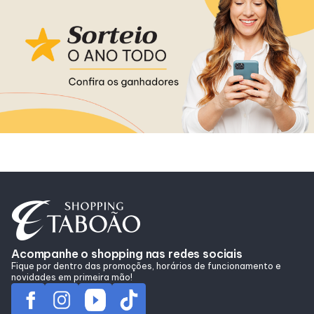
Horários
Entretenimento
Cinema
Eventos
Fique por Dentro
Lojas e Restaurantes
Acompanhe o shopping nas redes sociais
Fique por dentro das promoções, horários de funcionamento e
novidades em primeira mão!
Lojas