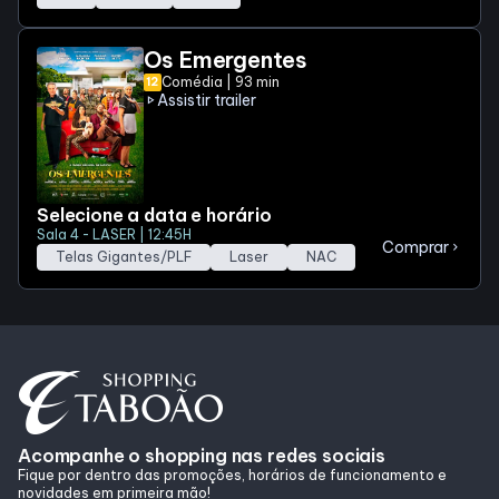
Os Emergentes
Comédia | 93 min
12
Assistir trailer
play_arrow
Selecione a data e horário
Sala 4 - LASER | 12:45H
Comprar
chevron_right
Telas Gigantes/PLF
Laser
NAC
Acompanhe o shopping nas redes sociais
Fique por dentro das promoções, horários de funcionamento e
novidades em primeira mão!