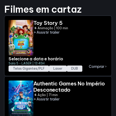
Filmes em cartaz
Horários
Toy Story 5
Animação | 100 min
6
Entretenimento
Assistir trailer
play_arrow
Cinema
Eventos
Selecione a data e horário
Sala 5 - LASER | 13:45H
Comprar
chevron_right
Telas Gigantes/PLF
Laser
DUB
Fique por Dentro
Authentic Games No Império
Desconectado
Lojas e Restaurantes
Ação | 71 min
6
Assistir trailer
play_arrow
Lojas