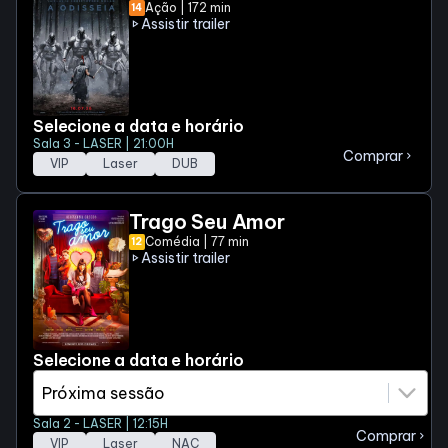
Ação | 172 min
14
Assistir trailer
play_arrow
Selecione a data e horário
Sala 3 - LASER | 21:00H
Comprar
chevron_right
VIP
Laser
DUB
Trago Seu Amor
Comédia | 77 min
12
Assistir trailer
play_arrow
Selecione a data e horário
Sala 2 - LASER | 12:15H
Comprar
chevron_right
VIP
Laser
NAC